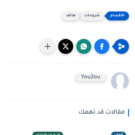
شروحات
هاتف
You2ou
مقالات قد تهمك
ألعاب
الربح من الانترنت