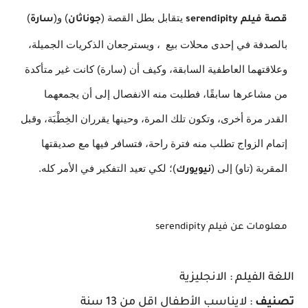
يتقابل بطل القصة (
) و(
)
قصة فيلم serendipity
جوناثان
سارة
بالصدفة في إحدى محلات بيع ، ويسترجعان الذكريات الجميلة،
وعلاقتهما العاطفية السابقة، وكيف أن (سارة) كانت غير متأكدة
من مشاعرها سابقًا، فطلبت منه الانفصال إلى أن يجمعهما
القدر مرة أخرى، وتكون تلك المرة، وحينها يقرران الخِطْبَة، وقبل
إتمام الزواج تطلب منه فترة راحة، فتسافر فيها مع صديقتها
المقربة (تاو) إلى (
)؛ لكي تعيد التفكير في الأمر كله.
نيويورك
معلومات عن فيلم serendipity
اللغة الفيلم : الانجليزية
تصنيف
: لايناسب الأطفال اقل من 13 سنة