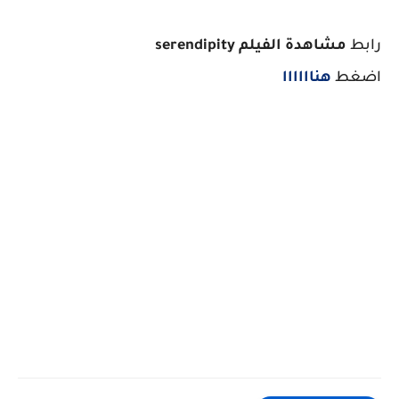
رابط
مشاهدة الفيلم serendipity
اضغط
هناااااا