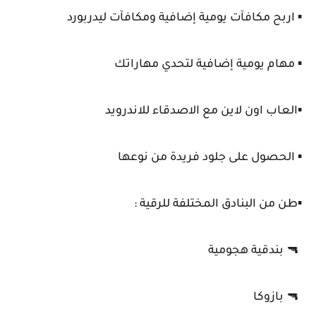
▪️ اربح مكافآت يومية إضافية ومكافآت ليدربورد
▪️ مهام يومية إضافية لتحدي مهاراتك
▪️العاب اون لاين مع الاصدقاء للاندرويد
▪️ الحصول على جلود فريدة من نوعها
▪️طن من البنادق المختلفة للرقية :
🔫 بندقية هجومية
🔫 بازوكا