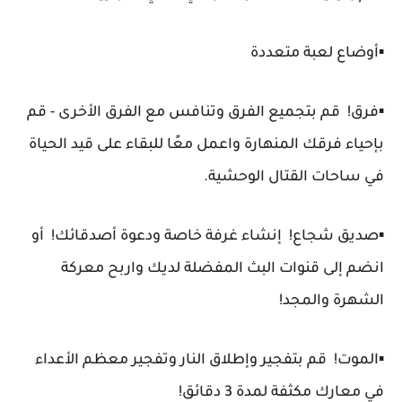
▪️أوضاع لعبة متعددة
▪️فرق! قم بتجميع الفرق وتنافس مع الفرق الأخرى - قم
بإحياء فرقك المنهارة واعمل معًا للبقاء على قيد الحياة
في ساحات القتال الوحشية.
▪️صديق شجاع! إنشاء غرفة خاصة ودعوة أصدقائك! أو
انضم إلى قنوات البث المفضلة لديك واربح معركة
الشهرة والمجد!
▪️الموت! قم بتفجير وإطلاق النار وتفجير معظم الأعداء
في معارك مكثفة لمدة 3 دقائق!