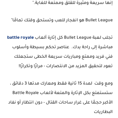
إنها سريعة ومثيرة للقلق وممتعة للغاية."
Bullet League هو انفجار للعب وتستحق وقتك تمامًا"
تجلب لعبة Bullet League كل إثارة ألعاب
battle royale
مباشرة إلى راحة يدك. عناصر تحكم بسيطة وأسلوب
فني فريد وممتع ومباريات سريعة الخطى ستجعلك
تعود لتحقيق المزيد من الانتصارات - مرارًا وتكرارًا!
ومع وقت لمدة 15 ثانية فقط ومعارك مدتها 3 دقائق ،
ستستمتع بكل الإثارة والمتعة لألعاب Battle Royale
الأكبر حجمًا على غرار ساحات القتال - دون انتظار أو نفاد
البطاريات