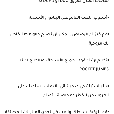
ساحات القتال كفريق DUO أو SQUAD!
▪️أسلوب اللعب القائم على البنادق والأسلحة
▪️مع فيزياء الرصاص ، يمكن أن تصبح minigun الخاص
بك مروحية
▪️نظام ارتداد قوي لجميع الأسلحة - وبالطبع لدينا
ROCKET JUMPS
▪️بناء استراتيجي مدمر ثنائي الأبعاد - يساعدك على
الهروب من الخطر ومحاصرة الأعداء
▪️قم بترقية أسلحتك والعب في تحدي المباريات المصنفة