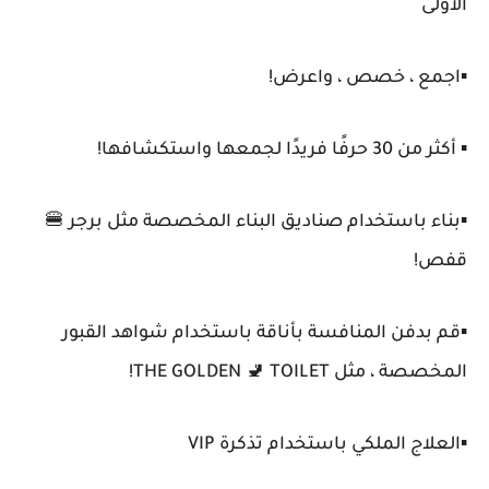
الأولى
▪️اجمع ، خصص ، واعرض!
▪️ أكثر من 30 حرفًا فريدًا لجمعها واستكشافها!
▪️بناء باستخدام صناديق البناء المخصصة مثل برجر 🍔
قفص!
▪️قم بدفن المنافسة بأناقة باستخدام شواهد القبور
المخصصة ، مثل THE GOLDEN 🚽 TOILET!
▪️العلاج الملكي باستخدام تذكرة VIP