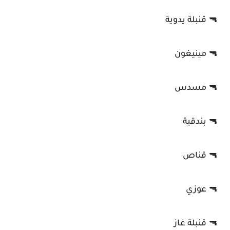
🔫 قنبلة يدوية
🔫 مينيغون
🔫 مسدس
🔫 بندقية
🔫 قناص
🔫 عوزي
🔫 قنبلة غاز