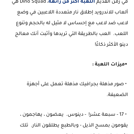
في زمن القديم
اللعبة أكثر من رائعة
، Dino Squad هي
ألعاب للاندرويد إطلاق نار متعددة اللاعبين في وضع
لاعب ضد لاعب مع إحساس لا مثيل له بالحجم وتنوع
اللعب. العب بالطريقة التي تريدها وأثبت أنك معالج
دينو الأكثر ذكاءً!
▪️
ميزات اللعبة :
• صور مذهلة بجرافيك مذهلة تعمل على أجهزة
الضعيفة.
• 17 - سبعة عشر! - دينوس. يعضون ، يهاجمون ،
يقومون بمسح الذيل - وبالطبع يطلقون النار. تلك