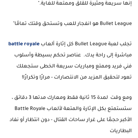
إنها سريعة ومثيرة للقلق وممتعة للغاية."
Bullet League هو انفجار للعب وتستحق وقتك تمامًا"
تجلب لعبة Bullet League كل إثارة ألعاب
battle royale
مباشرة إلى راحة يدك. عناصر تحكم بسيطة وأسلوب
فني فريد وممتع ومباريات سريعة الخطى ستجعلك
تعود لتحقيق المزيد من الانتصارات - مرارًا وتكرارًا!
ومع وقت لمدة 15 ثانية فقط ومعارك مدتها 3 دقائق ،
ستستمتع بكل الإثارة والمتعة لألعاب Battle Royale
الأكبر حجمًا على غرار ساحات القتال - دون انتظار أو نفاد
البطاريات