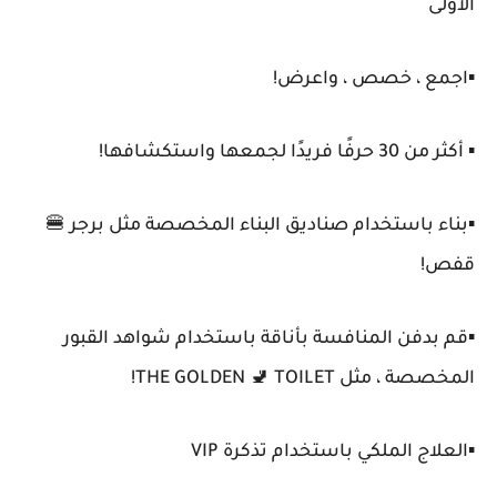
الأولى
▪️اجمع ، خصص ، واعرض!
▪️ أكثر من 30 حرفًا فريدًا لجمعها واستكشافها!
▪️بناء باستخدام صناديق البناء المخصصة مثل برجر 🍔
قفص!
▪️قم بدفن المنافسة بأناقة باستخدام شواهد القبور
المخصصة ، مثل THE GOLDEN 🚽 TOILET!
▪️العلاج الملكي باستخدام تذكرة VIP