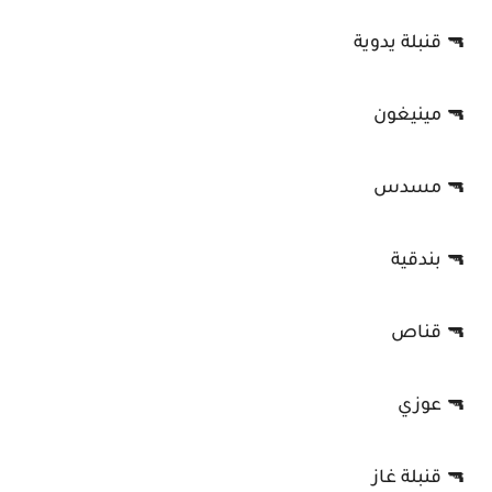
🔫 قنبلة يدوية
🔫 مينيغون
🔫 مسدس
🔫 بندقية
🔫 قناص
🔫 عوزي
🔫 قنبلة غاز