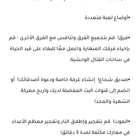
▪️أوضاع لعبة متعددة
▪️فرق! قم بتجميع الفرق وتنافس مع الفرق الأخرى - قم
بإحياء فرقك المنهارة واعمل معًا للبقاء على قيد الحياة
في ساحات القتال الوحشية.
▪️صديق شجاع! إنشاء غرفة خاصة ودعوة أصدقائك! أو
انضم إلى قنوات البث المفضلة لديك واربح معركة
الشهرة والمجد!
▪️الموت! قم بتفجير وإطلاق النار وتفجير معظم الأعداء
في معارك مكثفة لمدة 3 دقائق!