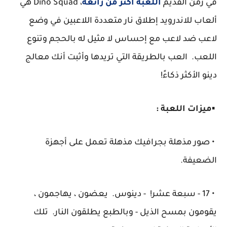
في زمن القديم
اللعبة أكثر من رائعة
، Dino Squad هي
ألعاب للاندرويد إطلاق نار متعددة اللاعبين في وضع
لاعب ضد لاعب مع إحساس لا مثيل له بالحجم وتنوع
اللعب. العب بالطريقة التي تريدها وأثبت أنك معالج
دينو الأكثر ذكاءً!
▪️
ميزات اللعبة :
• صور مذهلة بجرافيك مذهلة تعمل على أجهزة
الضعيفة.
• 17 - سبعة عشر! - دينوس. يعضون ، يهاجمون ،
يقومون بمسح الذيل - وبالطبع يطلقون النار. تلك