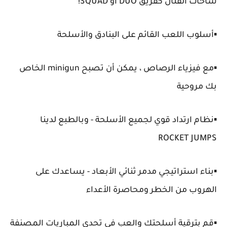
ساحات القتال كفريق DUO أو SQUAD!
▪️أسلوب اللعب القائم على البنادق والأسلحة
▪️مع فيزياء الرصاص ، يمكن أن تصبح minigun الخاص
بك مروحية
▪️نظام ارتداد قوي لجميع الأسلحة - وبالطبع لدينا
ROCKET JUMPS
▪️بناء استراتيجي مدمر ثنائي الأبعاد - يساعدك على
الهروب من الخطر ومحاصرة الأعداء
▪️قم بترقية أسلحتك والعب في تحدي المباريات المصنفة