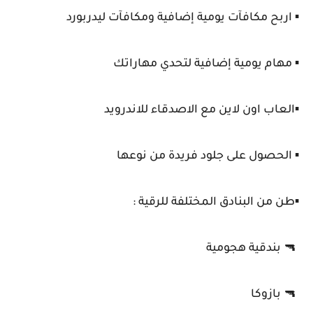
▪️ اربح مكافآت يومية إضافية ومكافآت ليدربورد
▪️ مهام يومية إضافية لتحدي مهاراتك
▪️العاب اون لاين مع الاصدقاء للاندرويد
▪️ الحصول على جلود فريدة من نوعها
▪️طن من البنادق المختلفة للرقية :
🔫 بندقية هجومية
🔫 بازوكا