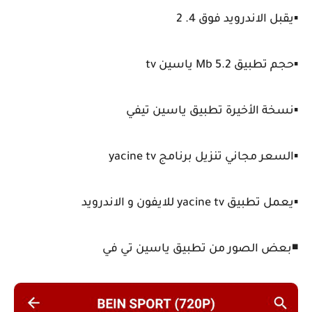
▪️يقبل الاندرويد فوق 4. 2
▪️حجم تطبيق Mb 5.2 ياسين tv
▪️نسخة الأخيرة تطبيق ياسين تيفي
▪️السعر مجاني تنزيل برنامج yacine tv
▪️يعمل تطبيق yacine tv للايفون و الاندرويد
◾بعض الصور من تطبيق ياسين تي في