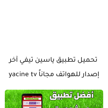
تحميل تطبيق ياسين تيفي آخر
إصدار للهواتف مجاناً yacine tv