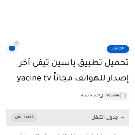
0
الهاتف
تحميل تطبيق ياسين تيفي آخر
إصدار للهواتف مجاناً yacine tv
You2ou
منذ 5 سنة
جدول التنقل