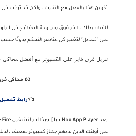
تكوين هذا بالفعل مع التثبيت ، ولكن قد ترغب في ت
للقيام بذلك ، انقر فوق رمز لوحة المفاتيح في الز
على "تعديل" لتغيير كل عناصر التحكم يدويًا حسب
تنزيل فري فاير على الكمبيوتر مع أفضل محاكي free fire
02
محاكي فري فاير : R
👈
رابط تحميل ف
يعد
Nox App Player
خيارًا جيدًا آخر لتشغيل Free Fire على جهاز الكمبيوتر.
على أولئك الذين لديهم جهاز كمبيوتر ضعيف ، لذلك 