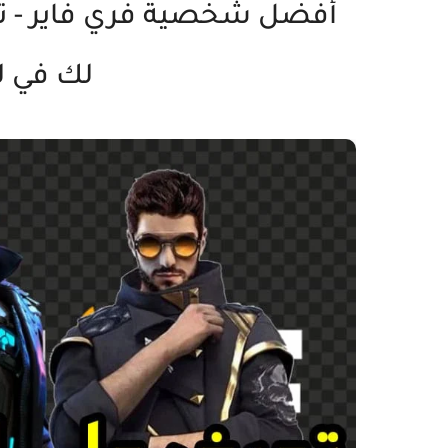
أفضل شخصية فري فاير - ت
لك في لعبة re