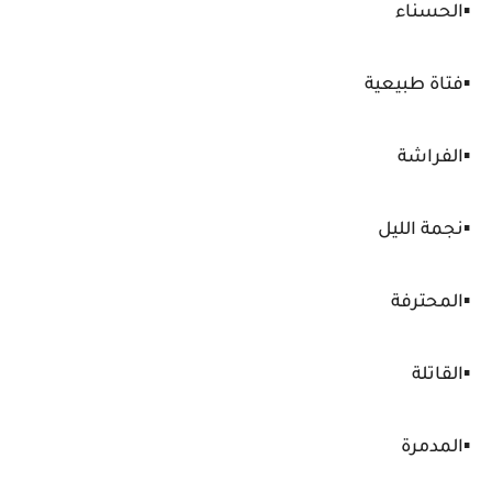
▪️الحسناء
▪️فتاة طبيعية
▪️الفراشة
▪️نجمة الليل
▪️المحترفة
▪️القاتلة
▪️المدمرة