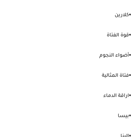
▪️كلارين
▪️قوة الفتاة
▪️أضواء النجوم
▪️فتاة المثالية
▪️اراقة الدماء
▪️بيسا
▪️إلينا