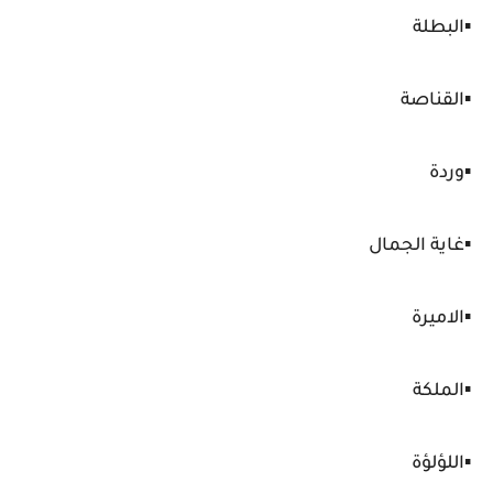
▪️البطلة
▪️القناصة
▪️وردة
▪️غاية الجمال
▪️الاميرة
▪️الملكة
▪️اللؤلؤة