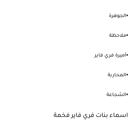
▪️الجوهرة
▪️ملاحظة
▪️أميرة فري فاير
▪️المحاربة
▪️الشجاعة
اسماء بنات فري فاير فخمة