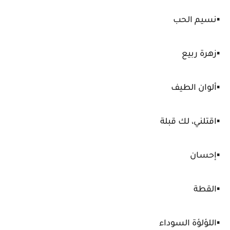
▪️نسيم الحب
▪️زهرة ربيع
▪️ألوان الطيف
▪️اقتلني، لك قبلة
▪️إحسان
▪️القطة
▪️اللؤلؤة السوداء