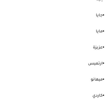
▪️جايا
▪️مايا
▪️عزيزة
▪️ارتميس
▪️ميهانو
▪️كاردي