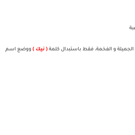
بة
( نيك )
ووضع اسم