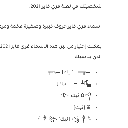
شخصيتك في لعبة فري فاير 2021.
اسماء فري فاير حروف كبيرة وصغيرة فخمة ومرع
يمكنك إختيار من بين هذه الأسماء فري فاير 2021 الجميلة و الفخمة، فقط باستبدال كلمة
الذي يناسبك
︻╦╤─ [نيك] ︻╦╤─
▄︻̷̿┻̿═━ 一 نيك]
ᶦᶰᵈ᭄✿ نيك ࿐
♛ [نيك]
꧁⁣ ༒ 𓆩 [نيك] 𓆪 ༒ ꧂