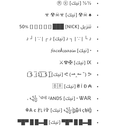
½︎½︎ [نيك] ㊚︎ ㊛︎
♠ ︎☠☢ [نيك] ☣☠☢ ☣
تنزيل [NICK] ███ [] [] [] [] [] 50٪
♪ └ | ∵ | ┐ ♪ [نيك] ♪ ┌ | ∵ | ┘ ♪
• [نيك] 𝓯𝓪𝓬𝓮Å𝓼𝓼𝓪𝓼𝓲𝓃
Ⅸ [نيك] ✠☢⚔
ᕙ (⇀‸↼ ‶) ᕗ [نيك] [̲̅ $ ̲̅ (̲̅1̲̅) ̲̅ $ ̲̅]
₳ Ð آ ₴ [نيك] 🇧🇷
ᏔᎪᎡ • [نيك] ꧁ ༺ ᶻANDS ،
꧁ঔৣ☬𝖎 ç𝖍𝖎ĝ [نيك] ✞Ѧ ¢ れ ɨ☬
█▬█ █ ▀█▀ [نيك] █▬█ █ ▀█▀