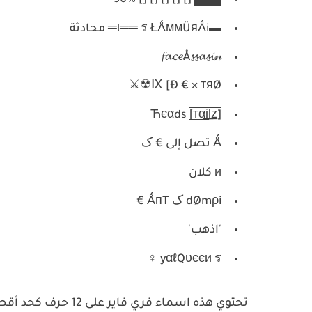
███ [] [] [] [] [] 50٪
▬ι══ ร ŁǺммÜяǺi═ محادثة
𝓯𝓪𝓬𝓮Å𝓼𝓼𝓪𝓼𝓲𝓃
Ⅸ [Ð € × тяØ☢⚔
Ћєαds [̲̅т̲̅α̲̅i̲̅l̲̅z̲̅]
Ǻ تصل إلى € ک
и كلان
dØmρi ک ǺпT €
'اذهب'
yαℓQυєєи ร ♀
تحتوي هذه اسماء فر