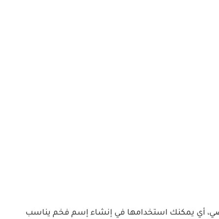
ي فاير على 12 حرف كحد أقصي، أي يمكنك استخدامها في إنشاء إسم فخم يناسب