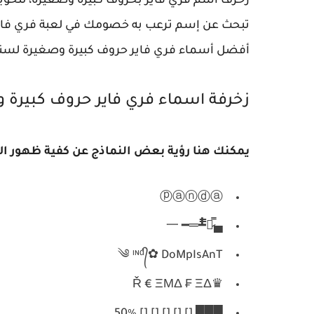
زخرف اسم فري فاير بحروف كبيرة وصغيرة، لتحويل
تبحث عن إسم ترعب به خصومك في لعبة فري فاي
أفضل أسماء فري فاير حروف كبيرة وصغيرة لسنة 021
زخرفة اسماء فري فاير حروف كبيرة وصغ
يمكنك هنا رؤية بعض النماذج عن كفية ظهور ال
ⓟⓐⓝⓓⓐ
▄︻̷̿┻̿═━ 一
༄ ᶦᶰᵈ᭄✿ DoMpIsAnT
♛Ř € ΞΜΔ ₣ ΞΔ