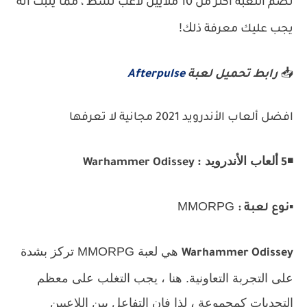
تضم اللعبة أكثر من 10 ملايين لاعب نشط ، مما يثبت أنه
ك!
يجب عليك معرفة ذل
📥
رابط تحميل لعبة
Afterpulse
افضل ألعاب الأندرويد 2021 مجانية لا تعرفها
◾
ألعاب الأندرويد :
Warhammer Odissey
5
MMORPG
▪️
نوع لعبة :
هي لعبة MMORPG تركز بشدة
Warhammer Odissey
على التجربة التعاونية. هنا ، يجب التغلب على معظم
التحديات كمجموعة ، لذا فإن التفاعل بين اللاعبين