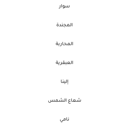
سوار
المجندة
المحاربة
العبقرية
إلينا
شعاع الشمس
نامي