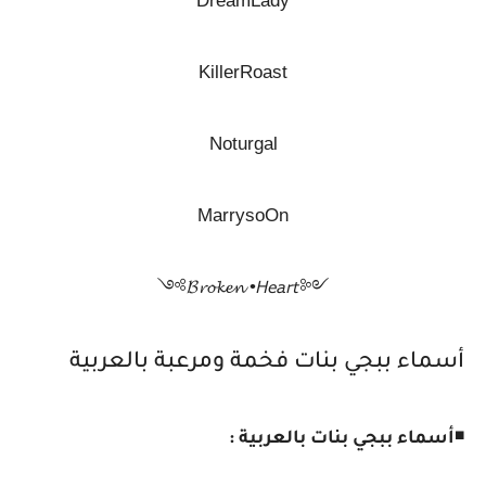
DreamLady
KillerRoast
Noturgal
MarrysoOn
༺𝓑𝓻𝓸𝓴𝓮𝓷 •𝘏𝘦𝘢𝘳𝘵༻
أسماء ببجي بنات فخمة ومرعبة بالعربية
◾
أسماء ببجي بنات بالعربية :