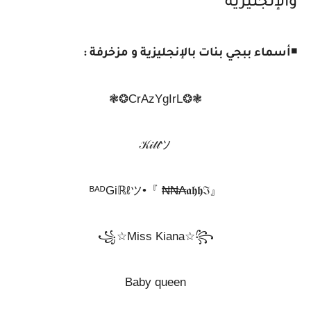
والإنجليزية
◾
أسماء ببجي بنات بالإنجليزية و مزخرفة :
❃❂CrAzYgIrL❂❃
𝒦𝒾𝓉𝓉ツ
『𝖆𝖍𝖍ℑ₳₦₦ 』•ᴮᴬᴰGiℝℓツ
꧁☆Miss Kiana☆꧂
Baby queen