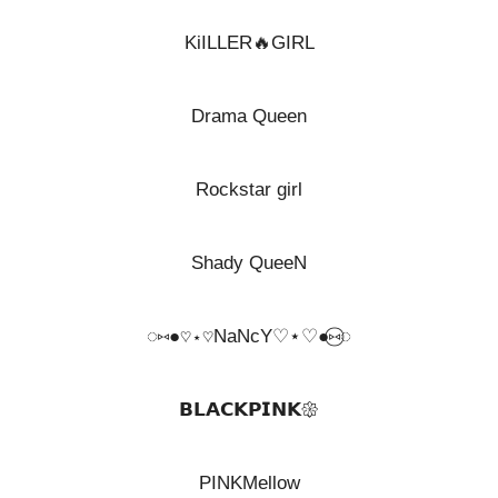
KiILLER🔥GIRL
Drama Queen
Rockstar girl
Shady QueeN
◌⑅⃝●♡⋆♡NaNcY♡⋆♡●⑅◌
𝗕𝗟𝗔𝗖𝗞𝗣𝗜𝗡𝗞𑁍
PINKMellow