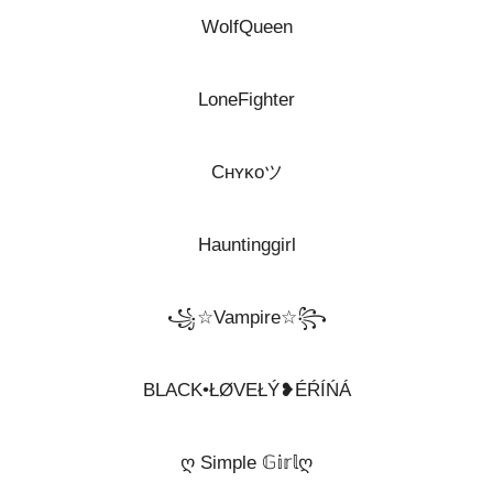
WolfQueen
LoneFighter
Cʜʏᴋᴏツ
Hauntinggirl
꧁☆Vampire☆꧂
BLACK•ŁØVEŁÝ❥ÉŔÍŃÁ
ღ Simple 𝔾𝕚𝕣𝕝ღ