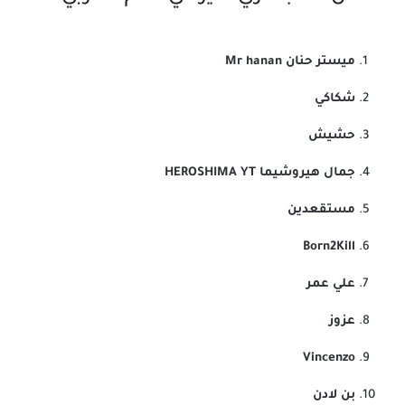
ميستر حنان
Mr hanan
شكاكي
حشيش
جمال هيروشيما
HEROSHIMA YT
مستقعدين
Born2Kill
علي عمر
عزوز
Vincenzo
بن لادن