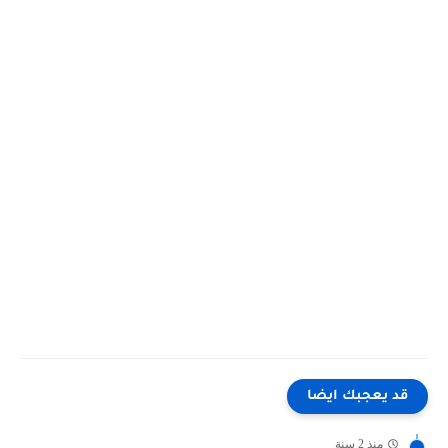
قد يعجبك ايضا
منذ 2 سنة