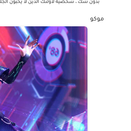
بدون شك ، شخصية لأولئك الذين لا يحبون الج
موكو