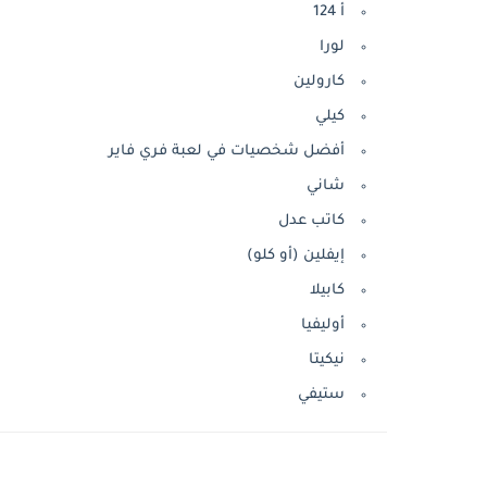
أ 124
لورا
كارولين
كيلي
أفضل شخصيات في لعبة فري فاير
شاني
كاتب عدل
إيفلين (أو كلو)
كابيلا
أوليفيا
نيكيتا
ستيفي