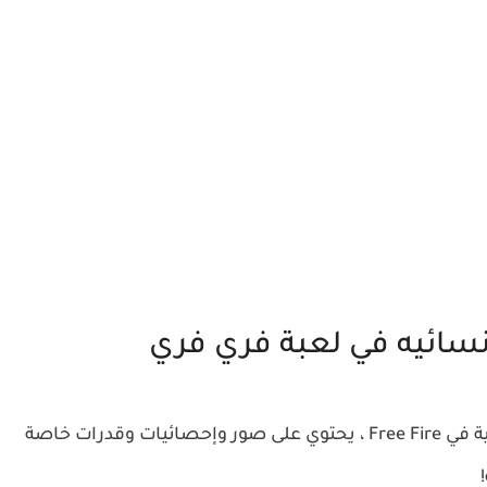
ئيه في لعبة فري فري
يوجد أدناه "ملف" كامل لجميع الشخصيات النسائية في Free Fire ، يحتوي على صور وإحصائيات وقدرات خاصة