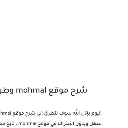
شرح موقع mohmal وطريقة إنشاء بريد الكتروني عشوائي
سهل وبدون اشتراك في موقع mohmal , تابع معي شرح إلى آخره.