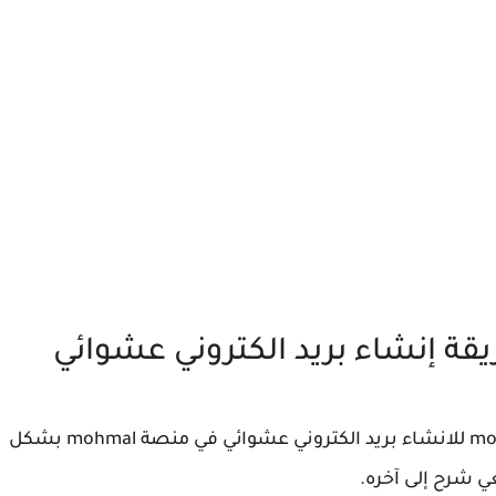
اليوم بإذن الله سوف نتطرق إلى شرح موقع mohmal للانشاء بريد الكتروني عشوائي في منصة mohmal بشكل