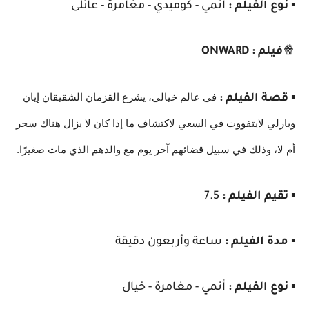
▪️
نوع الفيلم :
انمي - كوميدي - مغامرة - عائلى
🍿
فيلم : ONWARD
في عالم خيالي، يشرع القزمان الشقيقان إيان
▪️
قصة الفيلم :
وبارلي لايتفووت في السعي لاكتشاف ما إذا كان لا يزال هناك سحر
أم لا، وذلك في سبيل قضائهم آخر يوم مع والدهم الذي مات صغيرًا.
▪️
تقيم الفيلم :
7.5
▪️
مدة الفيلم :
ساعة وأربعون دقيقة
▪️
نوع الفيلم :
أنمي - مغامرة - خيال