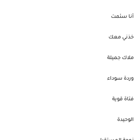
أنا سئمت
خذني معك
ملاك جميلة
وردة سوداء
فتاة قوية
الوحيدة