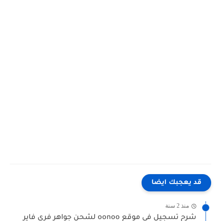
قد يعجبك ايضا
منذ 2 سنة
شرح تسجيل في موقع oonoo لشحن جواهر فري فاير