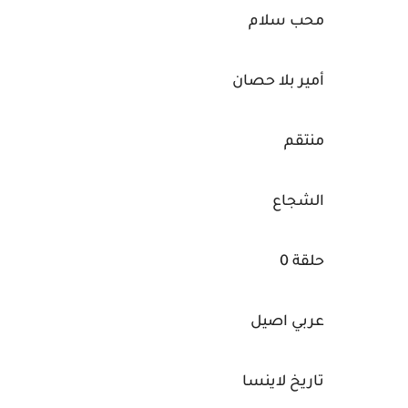
محب سلام
أمير بلا حصان
منتقم
الشجاع
حلقة 0
عربي اصيل
تاريخ لاينسا