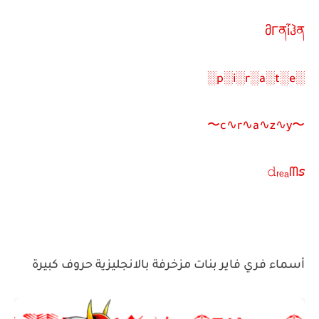
მΓནἶჰན
░p░i░r░a░t░e░
〜c∿r∿a∿z∿y〜
𝚍ᵣₑₐᗰ𝘴
أسماء فري فاير بنات مزخرفة بالانجليزية حروف كبيرة