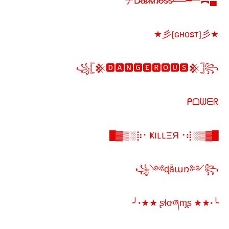
▄︻デD̷a̷r̷k̷n̷e̷s̷s̷══━一
★彡[ɢʜᴏꜱᴛ]彡★
꧁𓊈𒆜🅳🅰🅽🅶🅴🆁🅾🆄🆂𒆜𓊉꧂
ᑭᗝᗯᗴᖇ
█▓▒­░⡷⠂ҜILLΞЯ⠐⢾░▒▓█
꧁༺ɖǟառ༻꧂
╰•★★ ʂɬơཞɱʂ ★★•╯