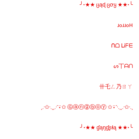
╰•★★ ცąɖ ცơყ ★★•╯
ɹoɹɹoH
ᑎᗝ ᒪᎥᖴᗴ
ᔕ丅ᗩᑎ
卄乇ㄥ乃ㄖㄚ
¸.·✩·.¸¸.·¯⍣✩ Ⓖⓐⓝⓖⓑⓞⓨ ✩⍣¯·.¸¸.·✩·.¸
╰•★★ ɠąŋɠʂɬą ★★•╯