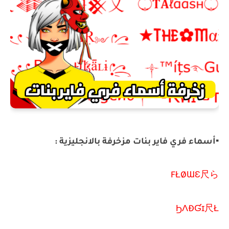
▪️أسماء فري فاير بنات مزخرفة بالانجليزية :
FŁØƜƐ尺ら
ϦΛÐƓɪ尺Ł