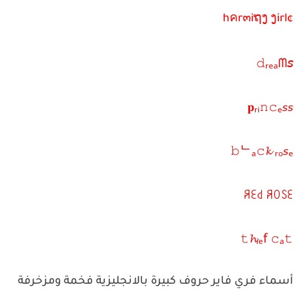
¢hคr๓iຖງ ງirl
𝚍ᵣₑₐᗰ𝘴
𝐩ᵣᵢ𝚗𝚌ₑ𝘴𝘴
𝚋ᄂₐ𝚌𝓴 ᵣₒ𝘴ₑ
ꋪꏂ꒯ ꋪꄲꇙꏂ
𝚝𝓱ᵢₑf 𝚌ₐ𝚝
أسماء فري فاير حروف كبيرة بالانجليزية فخمة ومزخرفة