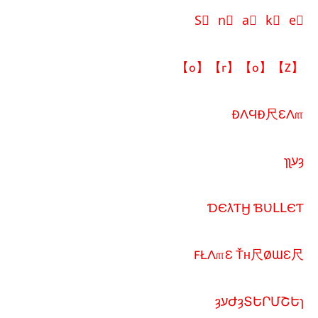
S⃞ n⃞ a⃞ k⃞ e⃞
【Z】【o】【r】【o】
ÐΛϤÐ尺ƐΛ௱
ȝעɿʅ
ƊЄƛƬӇ ƁƲԼԼЄƬ
FŁΛ௱Ɛ Ťн尺ØƜƐ尺
ԺȝՏԵՐՄՇԵɿעȝ