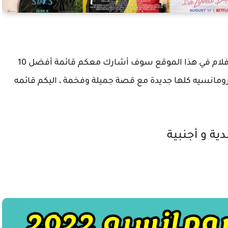
افلام رومانسيه جديده وحصريا على موقع يوتو الافلام في هذا الموقع سوف أشارك معكم قائمة أفضل 10
مانسيه كلها جديدة مع قصة جميلة وفخمة ، اليكم قائمه