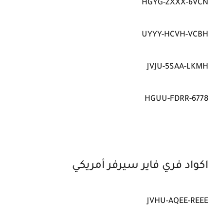
HGYG-ZXXX-6VCN
UYYY-HCVH-VCBH
JVJU-5SAA-LKMH
HGUU-FDRR-6778
اكواد فري فاير سيرفر أمريكي
JVHU-AQEE-REEE