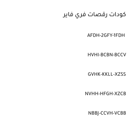
كودات رقصات فري فاير
AFDH-2GFY-1FDH
HVHI-BCBN-BCCV
GVHK-KKLL-XZSS
NVHH-HFGH-XZCB
NBBJ-CCVH-VCBB