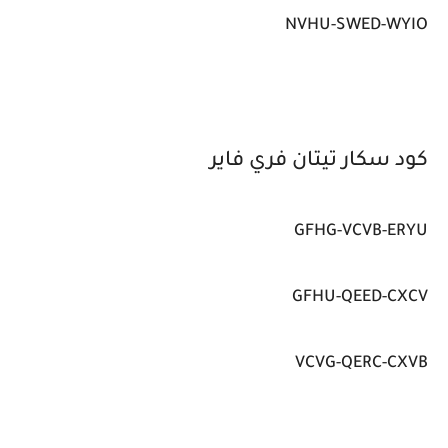
NVHU-SWED-WYIO
كود سكار تيتان فري فاير
GFHG-VCVB-ERYU
GFHU-QEED-CXCV
VCVG-QERC-CXVB