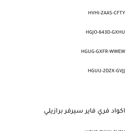
HVHI-ZAAS-CFTY
HGJO-643D-GXHU
HGUG-GXFR-WWEW
HGUU-2DZX-GVJJ
اكواد فري فاير سيرفر برازيلي