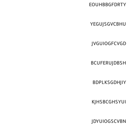
EOUHBBGFDRTY
YEGUJSGVCBHU
JVGUIOGFCVGD
BCUFERUJDBSH
BDPLKSGDHJIY
KJHSBCGHSYUI
JDYUIOGSCVBN