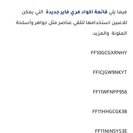
فيما يلي
قائمة اكواد فري فاير جديدة
التي يمكن
للاعبين استخدامها لتلقي عناصر مثل جواهر وأسلحة
الملونة والمزيد:
FF10GCGXRNHY
FFICJGW9NKYT
FF11WFNPP956
FF11HHGCGK3B
FF11NJN5YS3E