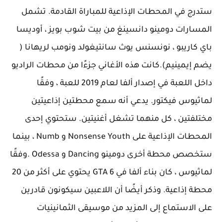
ستدرج في المحطات الإذاعية للمباراة القادمة. تشمل
المسارات دومينو دانسينغ من بيت شوب بويز ، أوديسا
باي كاريبو ، نونسنس يوث سانتيغولد ونومب لريهانا (
يضم إيمينيم).كانت هذه الأغاني جزءًا من محطات الراديو
داخل اللعبة في إصدار ألفا لعام 2019 للعبة ، وفقًا
لماثيوس فيكتور. يدعي أنه سمع محطتين إذاعيتين
مختلفتين ، كل منهما تشغل أغنيتين. ستحتوي إحدى
المحطات الإذاعية على Nonsense Youth و Numb ، بينما
ستخصص محطة أخرى دومينو Dancing و Odessa .وفقًا
لماثيوس ، كان بناء ألفا في GTA 6 يحتوي على أكثر من 20
محطة إذاعية. وذكر أيضًا أن اللاعبين سيكونون قادرين
على الاستماع إلى المزيد من موسيقى الثمانينيات