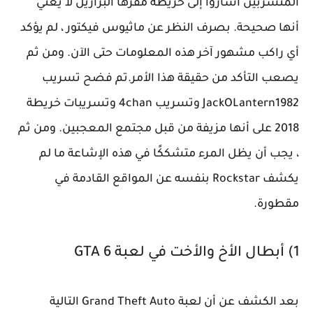
المتسربين أشاروا إلى خريطة مقرها البرازيل لا يعني
أنها صحيحة. بصرف النظر عن ماثيوس فيكتور ، لم يؤكد
أي راكب مشهور آخر هذه المعلومات حتى الآن. ومن ثم
يصعب التأكد من حقيقة هذا الأمر.تم فضح تسريب
JackOLantern1982 وتسريب 4chan وتسريبات خريطة
2018 على أنها مزيفة من قبل مجتمع المعجبين. ومن ثم
، يجب أن يظل المرء متشككًا في هذه الإشاعة ما لم
يكشف Rockstar بنفسه عن المواقع القادمة في
مقطورة.
1) أبطال الأخ والأخت في لعبة GTA 6
بعد الكشف عن أن لعبة Grand Theft Auto التالية