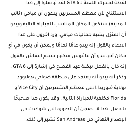
لقطة لمحرك اللعبة لـ GTA 6.لقد توصلوا إلى هذا
الاستنتاج لأن معظم المسربين يدعون أن ميامي (نائب
المدينة) ستكون المكان المناسب للمباراة التالية ويبدو
أن المنزل يشبه جماليات ميامي. ورد آخرون على هذا
الادعاء بالقول إنه يبدو عامًا تمامًا ويمكن أن يكون في أي
مكان آخر.يبدو أن ماثيوس فيكتور حسم النقاش بالقول
إنه كان بالفعل بيضة عيد الفصح في إشارة إلى GTA 6 .
وذكر أنه يبدو أنه يعتمد على منطقة ضواحي هوليوود
بولاية فلوريدا.ادعى معظم المتسربين أن Vice City و
Florida كخلفية للمباراة التالية ، وقد يكون هذا صحيحًا
بالفعل. هذا لا يضمن أن الصورة التي شوهدت في
الإصدار النهائي من San Andreas تشير إلى ذلك.