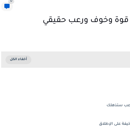
0
ورعب ستذهلك