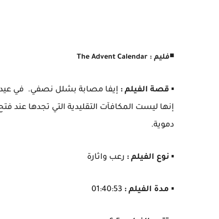
◾
فليم : The Advent Calendar
▪️
قصة الفيلم :
إيفا مصابة بشلل نصفي. في عيد ميل
إنها ليست المكافآت التقليدية التي تجدها عند فتح 
دموية.
▪️
نوع الفيلم :
رعب واثارة
▪️
مدة الفيلم :
01:40:53