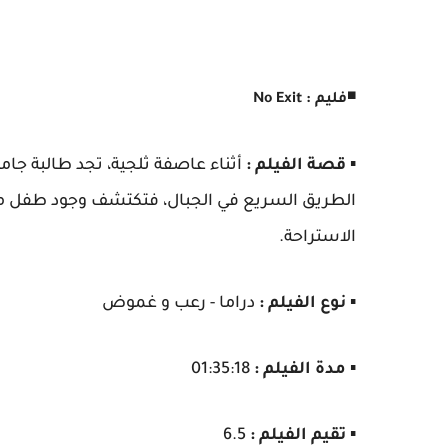
◾
فليم : No Exit
▪️
قصة الفيلم :
أثناء عاصفة ثلجية، تجد طالبة جا
الطريق السريع في الجبال، فتكتشف وجود طفل 
الاستراحة.
▪️
نوع الفيلم :
دراما - رعب و غموض
▪️
مدة الفيلم :
01:35:18
▪️
تقيم الفيلم :
6.5