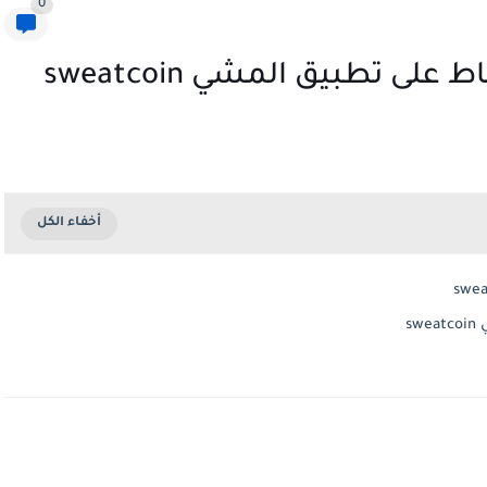
0
 تطبيق المشي sweatcoin
s