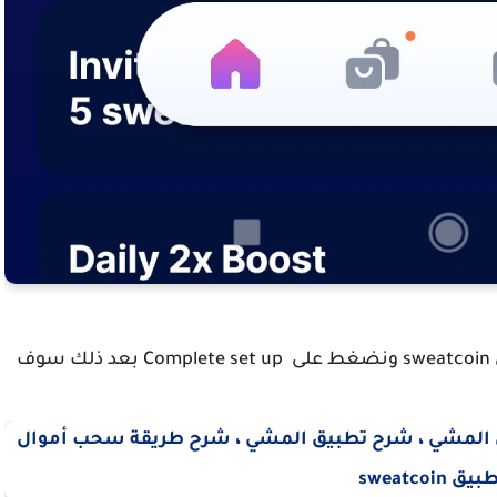
بعد ذلك نقوم بنزول الى اسفل في تطبيق المشي sweatcoin ونضغط على Complete set up بعد ذلك سوف