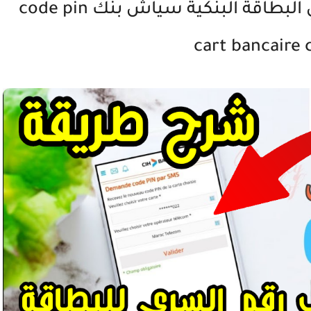
طلب إعادة إرسال الرمز السري البطاقة البنكية سياش بنك code pin
cart bancaire 