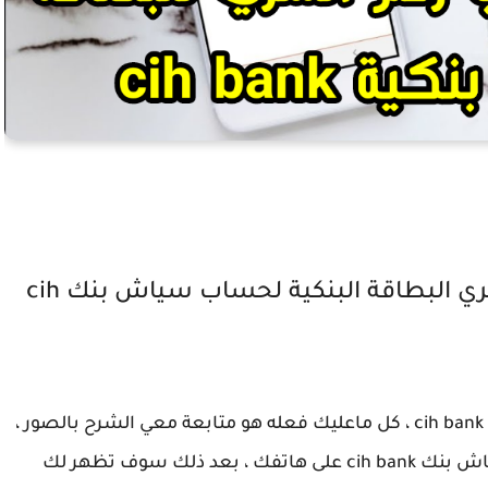
أسهل طريقة للحصول على رقم السري البطاقة البنكية لحساب سياش بنك cih
للحصول على رقم السري البطاقة البنكية لحساب cih bank ، كل ماعليك فعله هو متابعة معي الشرح بالصور ،
الطريقة جد سهلة جدا ، أولا نقوم بفتح تطبيق سياش بنك cih bank على هاتفك ، بعد ذلك سوف تظهر لك