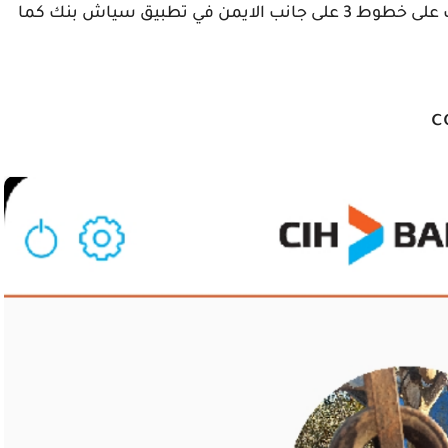
نافذه الرئيسية لتطبيق سياش بنك ، نقوم بضغك على خطوط 3 على جانب الايمن في تطبيق سياش بنك كما