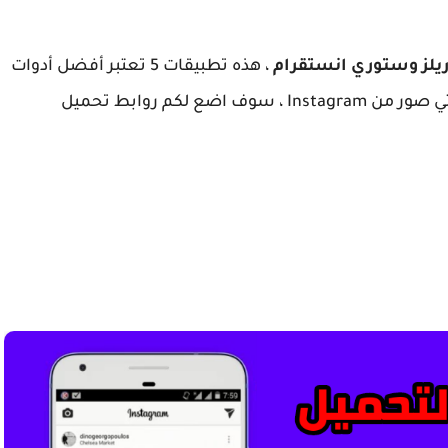
ريلز وستوري انستقرام
، هذه تطبيقات 5 تعتبر أفضل أدوات
لتنزيل جميع مقاطع ك الفيديو و ريلز وستوري وحتي صور من Instagram ، سوف اضع لكم روابط تحميل