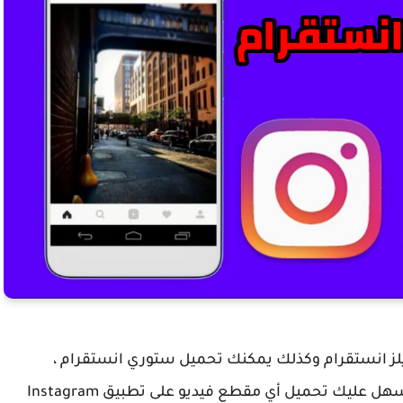
ز انستقرام وكذلك يمكنك تحميل ستوري انستقرام ،
فتطبيق صغير حجم وسهل في الاستخدام مما يسهل عليك تحميل أي مقطع فيديو على تطبيق Instagram