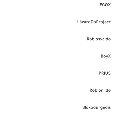
LEGOX
LázaroDoProject
Roblosvaldo
BoyX
PRIUS
Roblonildo
Bloxbourgeois