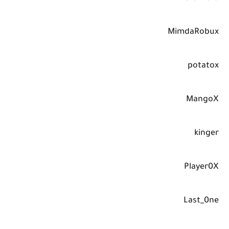
MimdaRobux
potatox
MangoX
kinger
Player0X
Last_0ne