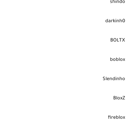
shindo
darkinh0
BOLTX
boblox
Slendinho
BloxZ
fireblox