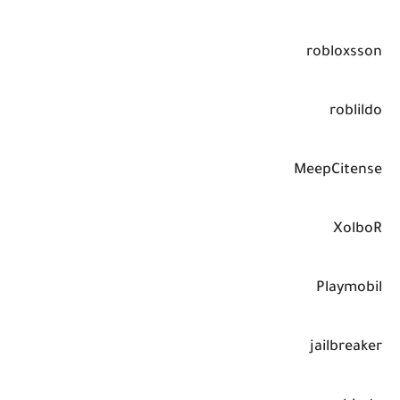
robloxsson
roblildo
MeepCitense
XolboR
Playmobil
jailbreaker