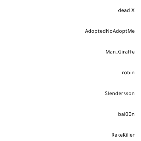
dead X
AdoptedNoAdoptMe
Man_Giraffe
robin
Slendersson
bal00n
RakeKiller