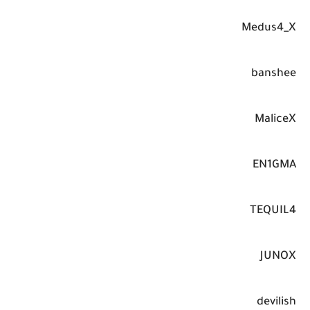
Medus4_X
banshee
MaliceX
EN1GMA
TEQUIL4
JUNOX
devilish