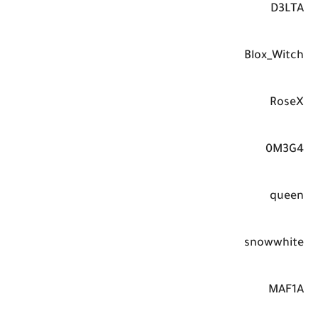
D3LTA
Blox_Witch
RoseX
0M3G4
queen
snowwhite
MAF1A