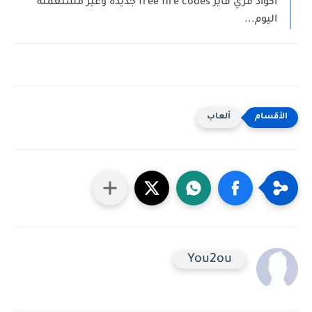
اكواد فري فاير free fire codes جديدة وغير مستعملة
اليوم...
ألعاب
You2ou