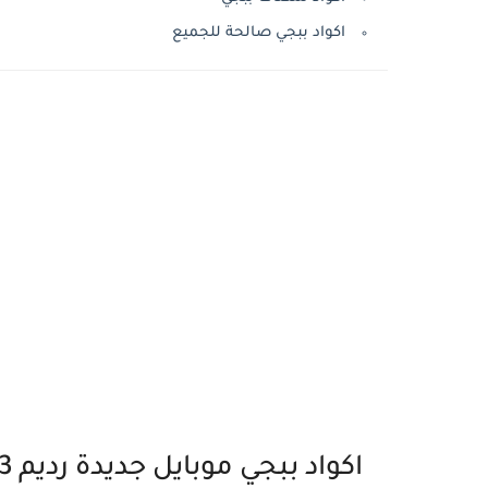
اكواد ببجي صالحة للجميع
اكواد ببجي موبايل جديدة رديم PUBG Mobile Redeem Code 2023 مجانا