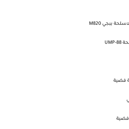
لحة ببجي M820
UMP-
ي