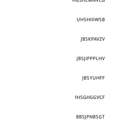
HGSHLMNVCG
UHSHIIIWSB
JBSKPAVZV
JBSJIPPPLHV
JBSYUHFF
1HSGHGGVCF
BBSJPNBSGT