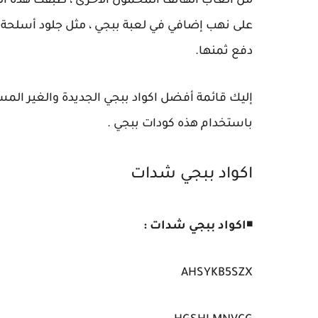
من ألعاب الهاتف المحمول الأخرى ، طبقت هذه الل
على نهب إضافي في لعبة ببجي ، مثل جلود أسلحة بب
دفع ثمنها.
إليك قائمة أفضل اكواد ببجي الجديدة والغير المس
باستخدام هذه كودات ببجي .
اكواد ببجي شدات
◾
اكواد ببجي شدات :
AHSYKB5SZX