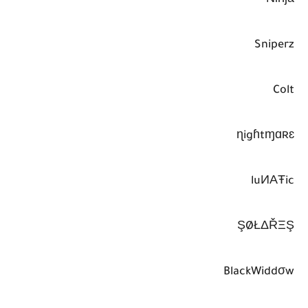
Sniperz
Colt
ɳigɦtɱɑʀɛ
luИΑŦic
ŞØŁΔŘΞŞ
BlackWiddσw