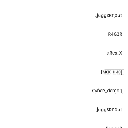
ʝuggɛʀɳɑut.
R4G3R
αRєs_X
[̲̅м̲̅α̲̅c̲̅н̲̅i̲̅и̲̅є̲̅]
Cyɓɛʀ_ɗɛɱѳɳ
ʝuggɛʀɳɑut