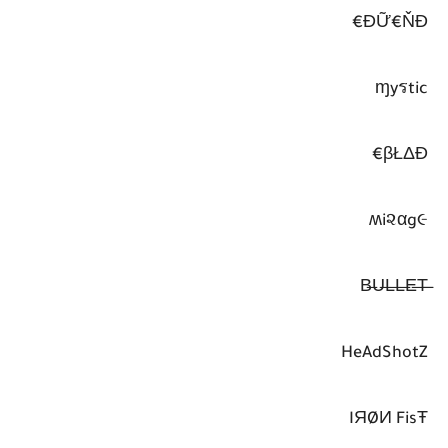
ĐỮ€ŇĐ€
ɱyรtic
βŁΔĐ€
ʍi૨αg૯
HeAdShotZ
IЯØИ FisŦ