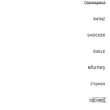
R41NZ
SHOCKER
EαGLE
ҜŘΔŦØŞ
CYρнєя
[̲̅α̲̅K̲̅υ̲̅м̲̅α̲̅]