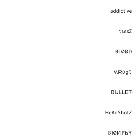
addictive
รเ¢кZ
BLØØD
ʍi૨αg૯
HeAdShotZ
IЯØИ FisŦ