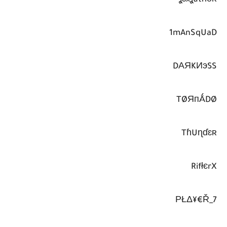
1mAnSqUaD
DΑЯKИэSS
TØЯпǺDØ
TɦUɳɗɛʀ
RifłєrX
РŁΔ¥€Ř_7