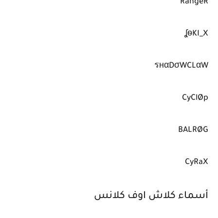
RangeR
ʆѳKI_X
รнαDσWCLαW
CyClØp
BALRØG
CyRaX
أسماء كلاش اوف كلانس