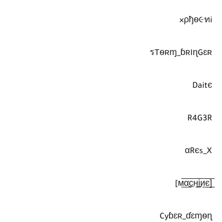
ρђѳ૯ทi×
รTѳʀɱ_ɓʀIɳGɛʀ
Daitє
R4G3R
αRєs_X
[̲̅м̲̅α̲̅c̲̅н̲̅i̲̅и̲̅є̲̅]
Cyɓɛʀ_ɗɛɱѳɳ