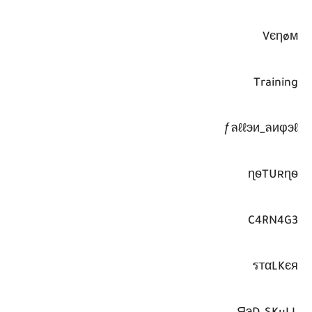
Vєηøм
Training
ƒลℓℓэи_ลиφэℓ
ɳѳTUʀɳѳ
C4RN4G3
รтαLKєя