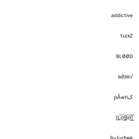
addictive
รเ¢кZ
BLØØD
√ล∂эя
کρǺwп
[̲̅L̲̅σ̲̅B̲̅σ̲̅]
ʆɛxʆutɦѳʀ