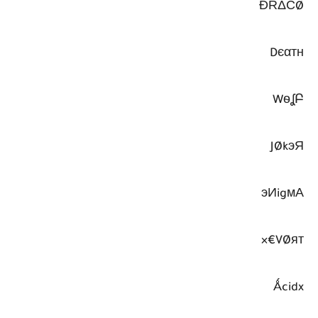
ĐŘΔĆØ
Dєαтн
WѳʆԲ
JØkэЯ
эИigмΑ
VØят€×
Ǻcidx