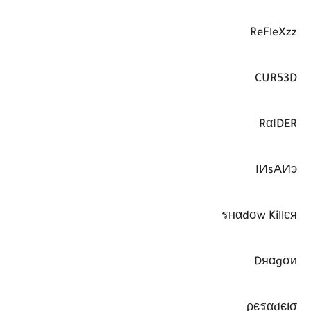
ReFleXzz
CUR53D
RαIDER
IИsΑИэ
รнαdσw Killєя
Dяαgσи
ρєรαdєlσ