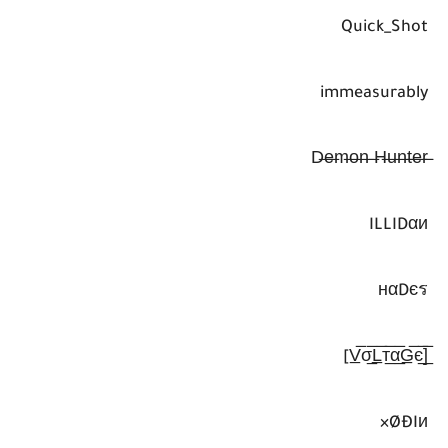
Quick_Shot
immeasurably
ILLIDαи
нαDєร
[̲̅V̲̅σ̲̅L̲̅т̲̅α̲̅G̲̅є̲̅]
ØÐIи×