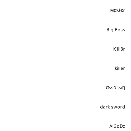
мαsŧєr
Big Boss
K1ll3r
killer
αssαssiη
dark sword
AlGoDz