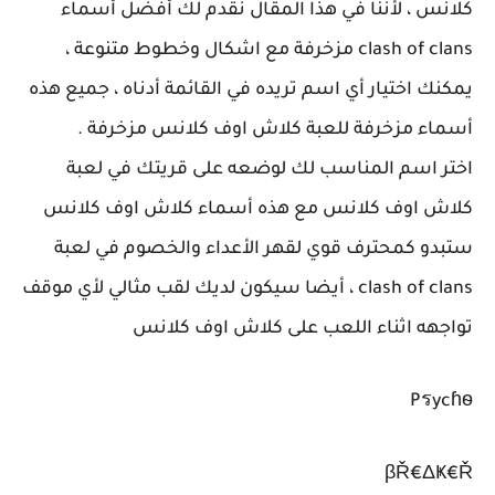
كلانس ، لأننا في هذا المقال نقدم لك أفضل أسماء
clash of clans مزخرفة مع اشكال وخطوط متنوعة ،
يمكنك اختيار أي اسم تريده في القائمة أدناه ، جميع هذه
أسماء مزخرفة للعبة كلاش اوف كلانس مزخرفة .
اختر اسم المناسب لك لوضعه على قريتك في لعبة
كلاش اوف كلانس مع هذه أسماء كلاش اوف كلانس
ستبدو كمحترف قوي لقهر الأعداء والخصوم في لعبة
clash of clans ، أيضا سيكون لديك لقب مثالي لأي موقف
تواجهه اثناء اللعب على كلاش اوف كلانس
Pรycɦѳ
βŘ€ΔҜ€Ř