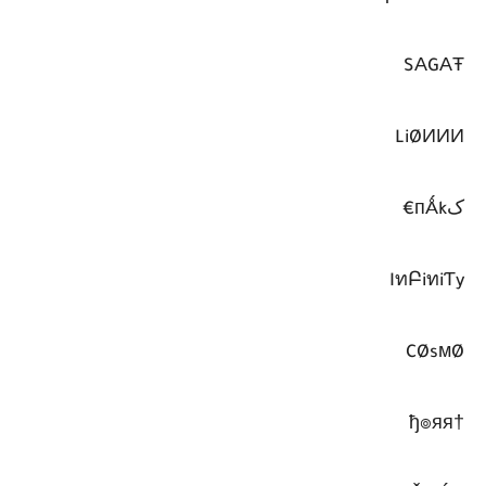
SΑGΑŦ
LiØИИИ
کпǺk€
IทԲiทiƬy
CØsмØ
†ђ๏яя