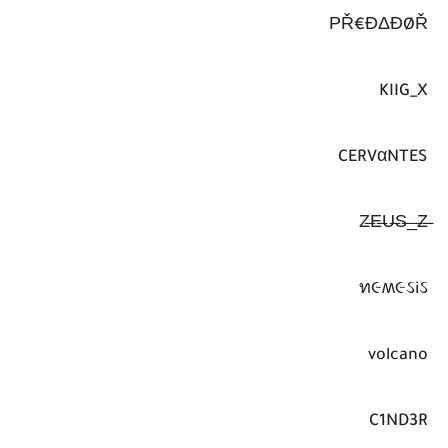
РŘ€ĐΔĐØŘ
KIIG_X
CERVαNTES
ท૯ʍ૯ઽiઽ
volcano
C1ND3R