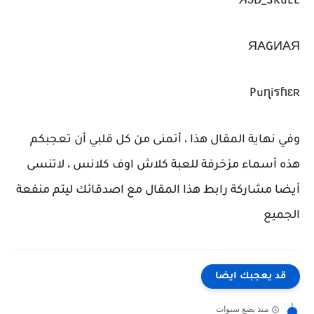
ЯэD_SKuLL
ЯΑGИΑЯ
Puɳiรɦɛʀ
وفي نهاية المقال هذا ، أتمنى من كل قلبي أن تعجبكم
هذه أسماء مزخرفة للعبة كلاش اوف كلانس ، لاتنسى
أيضا مشاركة رابط هذا المقال مع اصدقائك ليتم منفعة
الجميع
قد يعجبك ايضا
منذ بضع سنوات