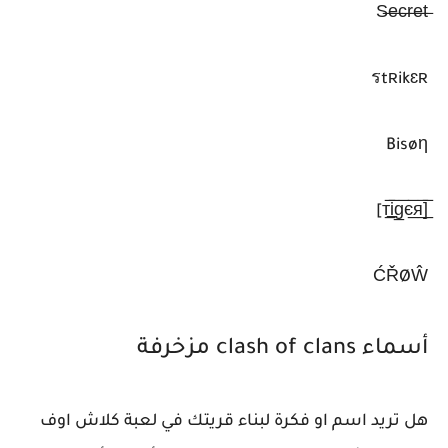
S̶e̶c̶r̶e̶t̶
รtʀikɛʀ
Bisøη
[̲̅т̲̅i̲̅g̲̅є̲̅я̲̅]
ĆŘØŴ
أسماء clash of clans مزخرفة
هل تريد اسم او فكرة لبناء قريتك في لعبة كلاش اوف