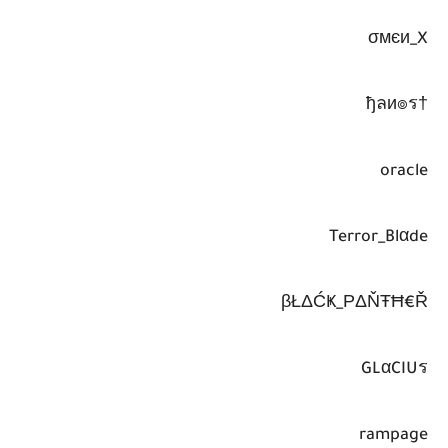
σмєи_X
†ђลи๏ร
oracle
Terror_Blαde
βŁΔĆҜ_РΔŇŦĦ€Ř
GLαCIUร
rampage