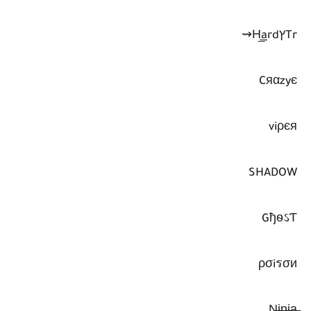
TrץH͢͢͢ard⇝
Cяαzyє
viρєя
SHADOW
GђѳઽƬ
ρσiรσи
N̶i̶n̶j̶a̶