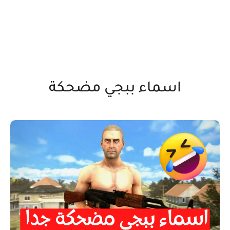
اسماء ببجي مضحكة