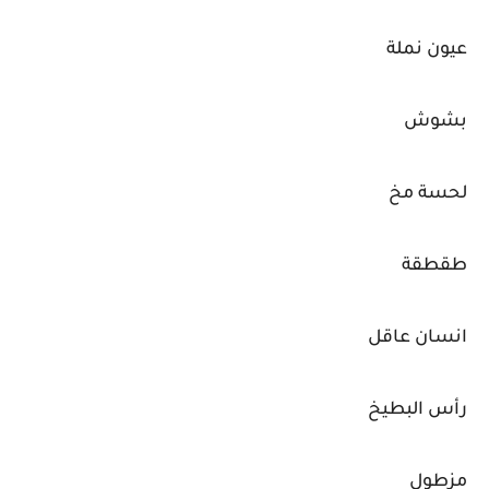
عيون نملة
بشوش
لحسة مخ
طقطقة
انسان عاقل
رأس البطيخ
مزطول