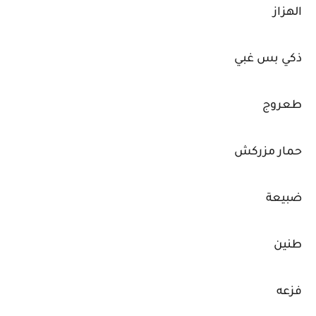
الهزاز
ذكي بس غبي
طعروج
حمار مزركش
ضبيعة
طنين
فزعه