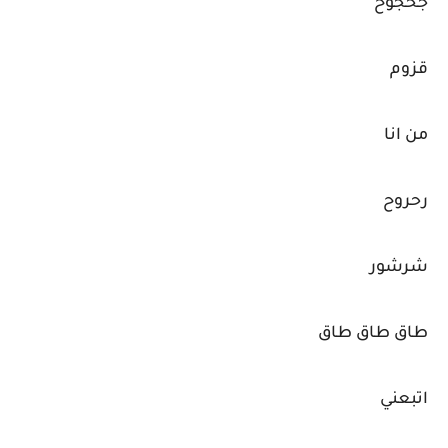
جحجوح
قزوم
من انا
رحروح
شرشور
طاق طاق طاق
اتبعني