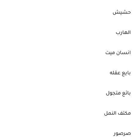
حشيش
الهارب
انسان ميت
بايع عقله
بائع متجول
مكتف النمل
صرصور