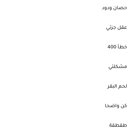
حصان ودود
عقل جزئي
خطأ 400
مشكلتي
لحم البقر
كن واضحا
طقطقة