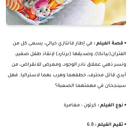
▪️
قصة الفيلم :
في إطار فانتازي خيالي، يسعى كل من
الفئران(بيانكا)، وصديقها (برنارد) لإنقاذ طفل صغير،
ونسر ذهبي عملاق نادر الوجود، ومعرض للانقراض، من
أيدي قاتل محترف، خطفهما وهرب بهما لاستراليا. فهل
سينجحان في مهمتهما الصعبة؟
▪️
نوع الفيلم :
كرتون - مغامرة
▪️
تقيم الفيلم :
6.8