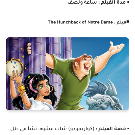
▪️
مدة الفيلم :
ساعة ونصف
◾
فيلم : The Hunchback of Notre Dame
▪️
قصة الفيلم :
(كوازيمودو) شاب مشوه، نشأ في ظل