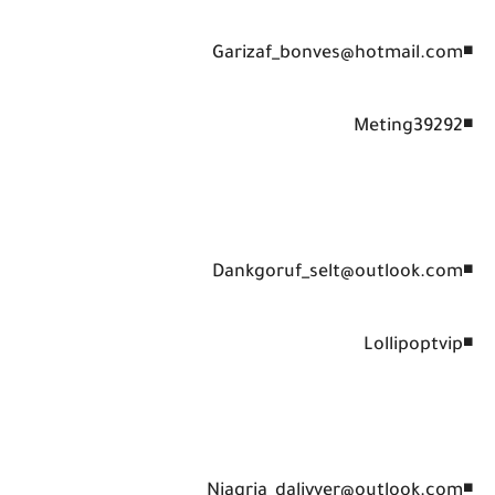
◾Garizaf_bonves@hotmail.com
◾Meting39292
◾Dankgoruf_selt@outlook.com
◾Lollipoptvip
◾Niagria_daliyver@outlook.com