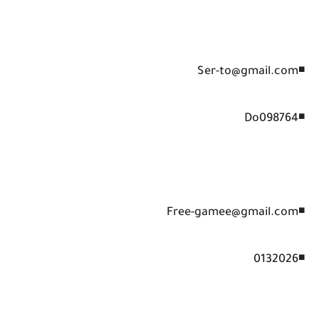
◾Ser-to@gmail.com
◾Do098764
◾Free-gamee@gmail.com
◾0132026