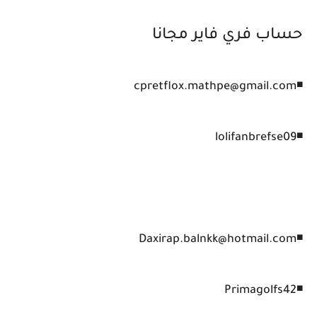
حساب فري فاير مجانا
◾cpretflox.mathpe@gmail.com
◾lolifanbrefse09
◾Daxirap.balnkk@hotmail.com
◾Primagolfs42