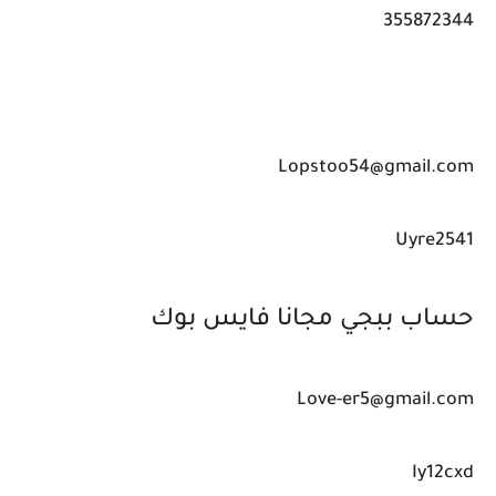
355872344
Lopstoo54@gmail.com
Uyre2541
حساب ببجي مجانا فايس بوك
Love-er5@gmail.com
Iy12cxd