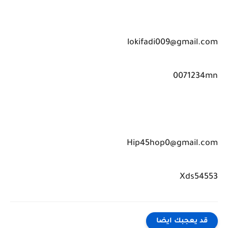
lokifadi009@gmail.com
0071234mn
Hip45hop0@gmail.com
Xds54553
قد يعجبك ايضا