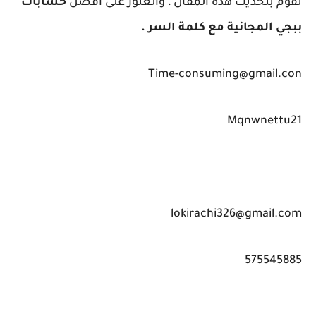
نقوم بتحديث هذه المقال ، والعثور على افضل
حسابات
ببجي المجانية مع كلمة السر .
Time-consuming@gmail.con
Mqnwnettu21
lokirachi326@gmail.com
575545885