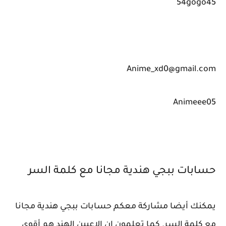
54gogo45
Anime_xd0@gmail.com
Animeee05
حسابات ببجي هندية مجانا مع كلمة السر
يمكنك أيضا مشاركة معكم حسابات ببجي هندية مجانا
مع كلمة السر. كما تعلمون ان الاعبين الهند هم أقوي