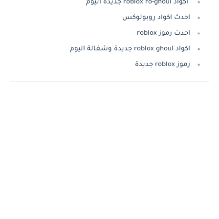
اكواد roblox ro-ghoul جديدة اليوم
احدث اكواد روبولوكس
احدث رموز roblox
اكواد roblox ghoul جديدة وشغالة اليوم
رموز roblox جديدة