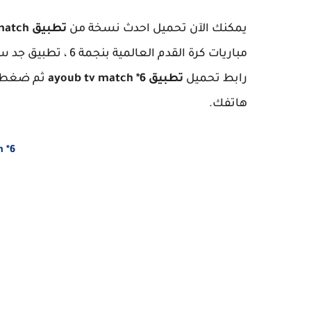
يمكنك الآن تحميل احدث نسخة من
تطبيق ayoub tv match نجمة 6
مباريات كرة القدم ا
رابط تحميل
تطبيق ayoub tv match *6
ثم ضغط ع
هاتفك.
 *6