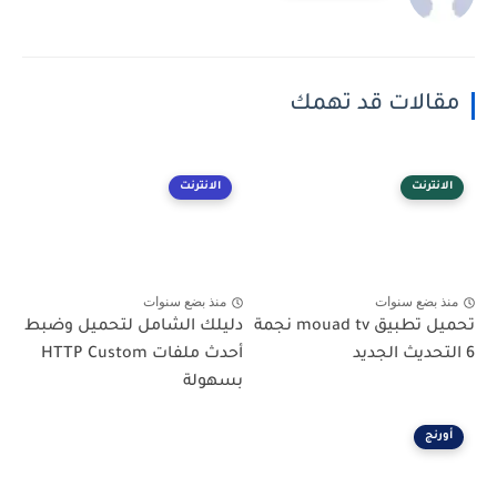
مقالات قد تهمك
الانترنت
الانترنت
منذ بضع سنوات
منذ بضع سنوات
تحميل تطبيق mouad tv نجمة
دليلك الشامل لتحميل وضبط
6 التحديث الجديد
أحدث ملفات HTTP Custom
بسهولة
أورنج