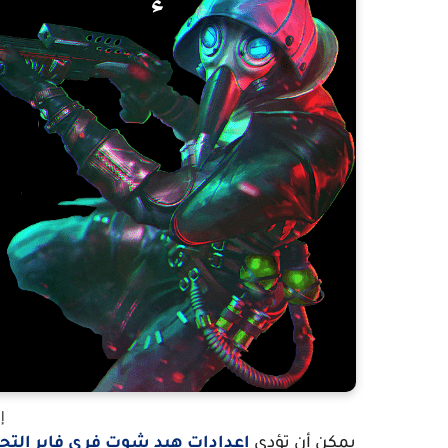
إ
يمكن أن تؤدي
اعدادات هيد شوت فري فاير التح