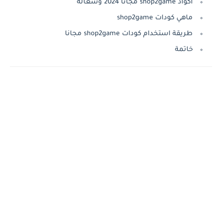
اكواد shop2game مجانا 2024 وشغالة
ماهي كودات shop2game
طريقة استخدام كودات shop2game مجانا
خاتمة