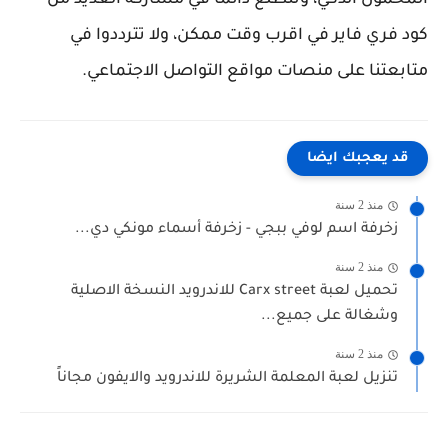
المحمول الذكي، ونتطلع دائما في مشاركة العديد من
كود فري فاير في اقرب وقت ممكن، ولا تترددوا في
متابعتنا على منصات مواقع التواصل الاجتماعي.
قد يعجبك ايضا
منذ 2 سنة
زخرفة اسم لوفي ببجي - زخرفة أسماء مونكي دي...
منذ 2 سنة
تحميل لعبة Carx street للاندرويد النسخة الاصلية
وشغالة على جميع...
منذ 2 سنة
تنزيل لعبة المعلمة الشريرة للاندرويد والايفون مجاناً