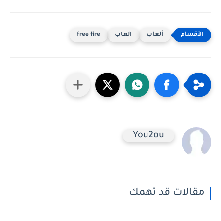
ألعاب
العاب
free fire
You2ou
مقالات قد تهمك