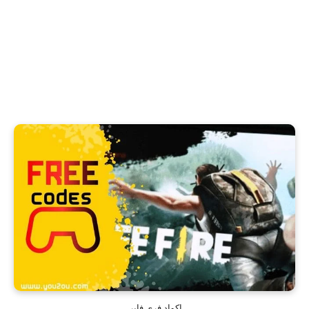
اكواد فري فاير