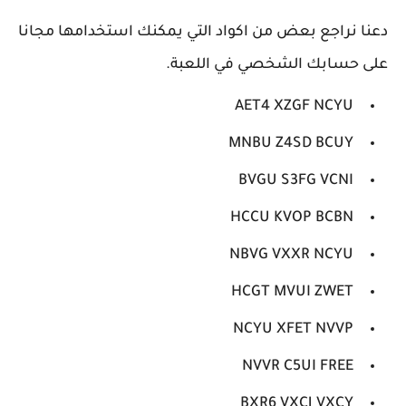
دعنا نراجع بعض من اكواد التي يمكنك استخدامها مجانا
على حسابك الشخصي في اللعبة.
AET4 XZGF NCYU
MNBU Z4SD BCUY
BVGU S3FG VCNI
HCCU KVOP BCBN
NBVG VXXR NCYU
HCGT MVUI ZWET
NCYU XFET NVVP
NVVR C5UI FREE
BXR6 VXCJ VXCY