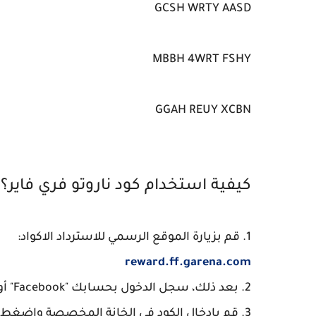
GCSH WRTY AASD
MBBH 4WRT FSHY
GGAH REUY XCBN
كيفية استخدام كود ناروتو فري فاير؟
1. قم بزيارة الموقع الرسمي للاسترداد الاكواد:
reward.ff.garena.com
2. بعد ذلك، سجل الدخول بحسابك "Facebook" أو "google".
3. قم بإدخال الكود في الخانة المخصصة واضغط على زر "تأكيد"