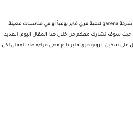
هذه الاكواد غالبا ما يتم اصدارها رسمياً من شركة شركة garena للعبة فري فاير يومياً أو في مناسبات معينة،
ر، حيث سوف نشارك معكم من خلال هذا المقال اليوم، العديد
غالة وحيقية، للحصول على سكين ناروتو فري فاير تابع معي قراءة هاذ المقال لكي