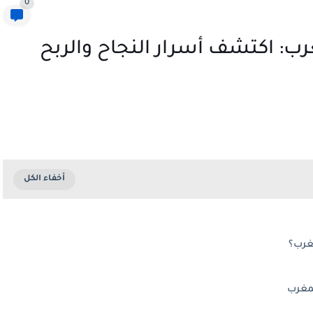
0
رب: اكتشف أسرار النجاح والربح
غرب؟
لمغرب