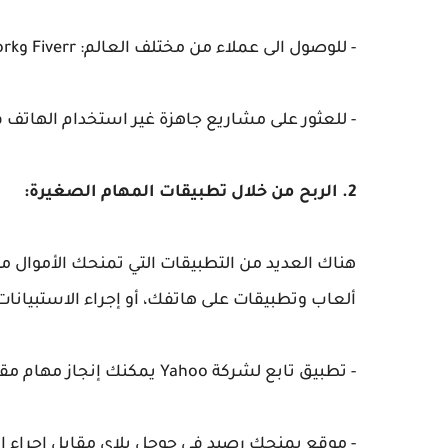
- للوصول الى عملاء من مختلف العالم: Fiverr وupwork.
- للعثور على مشاريع جاهزة غير استخدام الهاتف فقط: eperhour
2. الربح من خلال تطبيقات المهام الصغيرة:
هناك العديد من التطبيقات التي تمنحك الأموال م
ألعاب وتطبيقات على هاتفك، أو إجراء الاستبيانات،
- تطبيق تابع لشركة Yahoo يمكنك إنجاز مهام مقابل المال: toloka
- موقع يمنحك رصيد في جوجل بلاي مقابل إجراء الاستطلاع: n rewards