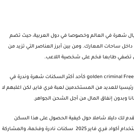
رويال شهرة في العالم وخصوصا في دول العربية، حيث تضم
داخل ساحات المعارك. ومن بين أبرز العناصر التي تزيد من
لتي تضفي طابعا فخم على شخصية اللاعب.
ومن بين تلك السكنات الأسطورية، يبرز إسم golden criminal Free fire كأحد أكثر السكنات شهرة وندرة في
ئيسيا للعديد من المستخدمين لعبة فري فاير، لكن اغلبهم لا
 وبدون إنفاق المال من أجل الشحن الجواهر.
دم لك دليلا شاملا حول كيفية الحصول على هذا السكن
كريمينال فري فاير بطريقة مجربة ومضمونة، باستخدام أكواد فري فاير 2025 سكنات نادرة وفخمة، والمشاركة