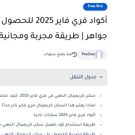
free fire
أكواد فري فاي
جواهر | طريقة مجربة ومجانية 100%
You2ou
منذ بضع سنوات
جدول التنقل
سكن كريمينال الذهبي في فري فاير 2025: كيف تحصل عليه مجانا وبطريقة شرعية
لماذا يعتبر هذا السكن كريمينال فري فاير نادر جدآ؟
أكواد فري فاير 2025 سكنات نادرة
طريقة استخدام كود تفعيل سكن كريمينال الذهبي ف
طريقة حصرية للحصول على سكن كريمينال الذهبي مج