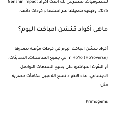
للمعلوميات، سنعرض لك احدث اكواد Genshin impact
2025، وكيفية تفعيلها عبر استخدام كودات دائمة.
ماهي أكواد قنشن امباكت اليوم؟
أكواد قنشن امباكت اليوم هي كودات مؤقتة تصدرها
miHoYo (HoYoverse) في جميع المناسبات، التحديثات،
أو البثوث المباشرة على جميع المنصات التواصل
الاجتماعي. هذه الاكواد تمنح اللاعبين مكافآت حصرية
مثل:
Primogems