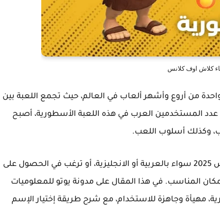
ء كلاش اوف كلانس
كلانس (clash of clans) مازالت واحدة من أروع وأشهر ألعاب في العالم، حيث تجمع اللعبة بين
يد عدد المستخدمين العرب في هذه اللعبة الأسطورية، أصبح
ب، وكذلك أسلوب اللعب.
إذا كنت تبحث عن أفضل أسماء كلاش اوف كلانس 2025 سواء بالعربية أو الانجليزية، أو ترغب في الحصول على
ان المناسب. في هذا المقال على مدونة يوتو للمعلوميات
 مهيأة وجاهزة للاستخدام، مع شرح طريقة إختيار الإسم