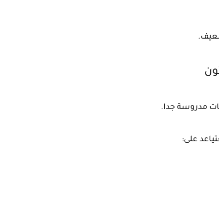
عيف.
تون
ات مدروسة جدا.
تياعد على: