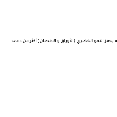
حفز النمو الخضري (الأوراق و الاغصان( أكثر من دعمه