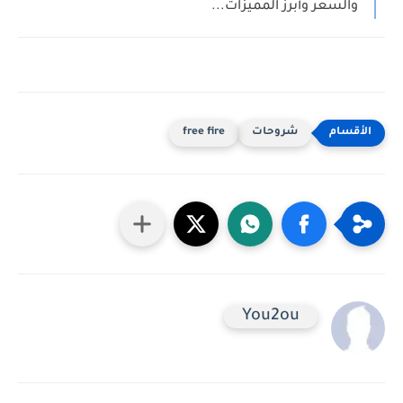
والسعر وأبرز المميزات...
شروحات
free fire
You2ou